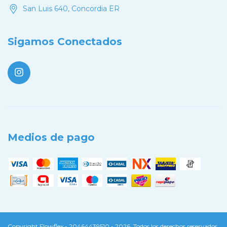
San Luis 640, Concordia ER
Sigamos Conectados
Medios de pago
Copyright Flowflex - 20464439510 - 2026. Todos los derechos reservados.