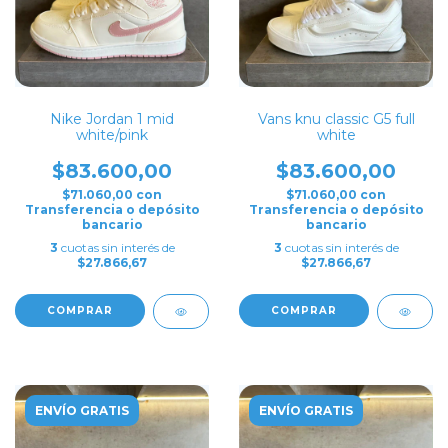
Nike Jordan 1 mid
Vans knu classic G5 full
white/pink
white
$83.600,00
$83.600,00
$71.060,00
con
$71.060,00
con
Transferencia o depósito
Transferencia o depósito
bancario
bancario
3
cuotas sin interés de
3
cuotas sin interés de
$27.866,67
$27.866,67
COMPRAR
COMPRAR
ENVÍO GRATIS
ENVÍO GRATIS